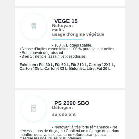
VEGE 15
Nettoyant
multi-
usage d'origine végétale
• 100 % Biodégradable.
• A base d’huiles essentielles : 100 % pures et naturelles.
• Bon pouvoir dégraissant.
• 3 en 1 : nettoie, assainit et désodorise.
Existe en : Fût 30 L, Fût 60 L, Fût 210 L, Carton 12X1 L,
Carton 4X5 L, Carton 6X2 L, Bidon 5L, Litre, Fût 20 L
PS 2090 SBO
Détergent
surodorant
• Nettoyant à très forte rémanence • Ne
nécessite pas de rinçage. • Contient un mélange de parfum
menthe, eucalyptus et camphre • Surodorant puissant,
masque les odeurs les plus intenses.