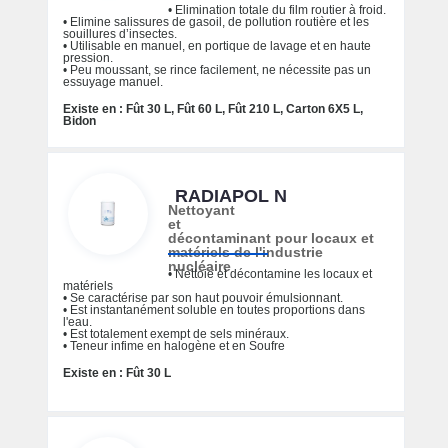
• Elimination totale du film routier à froid.
• Elimine salissures de gasoil, de pollution routière et les
souillures d’insectes.
• Utilisable en manuel, en portique de lavage et en haute
pression.
• Peu moussant, se rince facilement, ne nécessite pas un
essuyage manuel.
Existe en : Fût 30 L, Fût 60 L, Fût 210 L, Carton 6X5 L,
Bidon
RADIAPOL N
Nettoyant
et
décontaminant pour locaux et
matériels de l'industrie
nucléaire
• Nettoie et décontamine les locaux et
matériels
• Se caractérise par son haut pouvoir émulsionnant.
• Est instantanément soluble en toutes proportions dans
l'eau.
• Est totalement exempt de sels minéraux.
• Teneur infime en halogène et en Soufre
Existe en : Fût 30 L