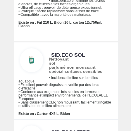
• Indispensable : élimine les taches
d’encres, de feutres et les taches organiques.
• Ultra efficace : pouvoir de détergence exceptionnel.
• Pratique : sèche rapidement sans laisser de trace.
• Compatible : avec la majorité des matériaux.
Existe en : Fût 210 L, Bidon 10 L, carton 12x750ml,
Flacon
SID.ECO SOL
Nettoyant
sol
parfumé non moussant
spécial surfaces sensibles
• Incidence limitée sur le milieu
aquatique.
• Excellent pouvoir dégraissant vérifié par des tests
d’efficacité.
• Conforme aux exigences très strictes en termes de
performance et impact environnemental de l’ECOLABEL
Européen.
• Sans classement CLP, non moussant, facilement rinçable
et utilisable en milieu alimentaire.
Existe en : Carton 4X5 L, Bidon