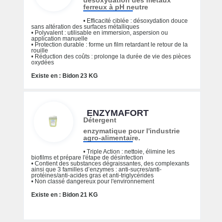
désoxydation des métaux
ferreux à pH neutre
• Efficacité ciblée : désoxydation douce
sans altération des surfaces métalliques
• Polyvalent : utilisable en immersion, aspersion ou
application manuelle
• Protection durable : forme un film retardant le retour de la
rouille
• Réduction des coûts : prolonge la durée de vie des pièces
oxydées
Existe en : Bidon 23 KG
ENZYMAFORT
Détergent
enzymatique pour l'industrie
agro-alimentaire.
• Triple Action : nettoie, élimine les
biofilms et prépare l'étape de désinfection
• Contient des substances dégraissantes, des complexants
ainsi que 3 familles d’enzymes : anti-sucres/anti-
protéines/anti-acides gras et anti-triglycérides
• Non classé dangereux pour l'environnement
Existe en : Bidon 21 KG