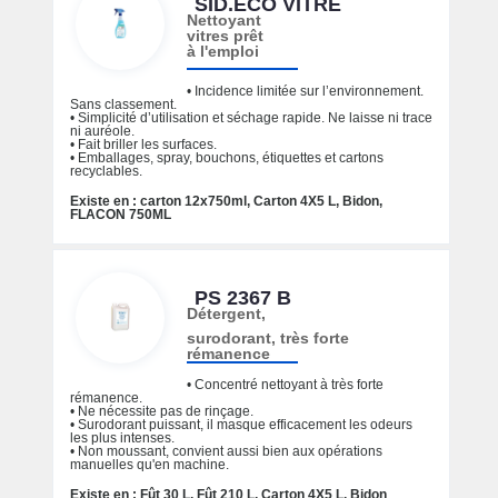
SID.ECO VITRE
Nettoyant
vitres prêt
à l'emploi
• Incidence limitée sur l’environnement.
Sans classement.
• Simplicité d’utilisation et séchage rapide. Ne laisse ni trace
ni auréole.
• Fait briller les surfaces.
• Emballages, spray, bouchons, étiquettes et cartons
recyclables.
Existe en : carton 12x750ml, Carton 4X5 L, Bidon,
FLACON 750ML
PS 2367 B
Détergent,
surodorant, très forte
rémanence
• Concentré nettoyant à très forte
rémanence.
• Ne nécessite pas de rinçage.
• Surodorant puissant, il masque efficacement les odeurs
les plus intenses.
• Non moussant, convient aussi bien aux opérations
manuelles qu'en machine.
Existe en : Fût 30 L, Fût 210 L, Carton 4X5 L, Bidon