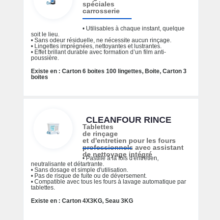
spéciales
carrosserie
• Utilisables à chaque instant, quelque
soit le lieu.
• Sans odeur résiduelle, ne nécessite aucun rinçage.
• Lingettes imprégnées, nettoyantes et lustrantes.
• Effet brillant durable avec formation d’un film anti-
poussière.
Existe en : Carton 6 boites 100 lingettes, Boite, Carton 3
boites
CLEANFOUR RINCE
Tablettes
de rinçage
et d'entretien pour les fours
professionnels avec assistant
de nettoyage intégré
• Pastille à la fois d'entretien,
neutralisante et détartrante.
• Sans dosage et simple d'utilisation.
• Pas de risque de fuite ou de déversement.
• Compatible avec tous les fours à lavage automatique par
tablettes.
Existe en : Carton 4X3KG, Seau 3KG