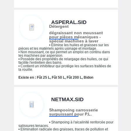
ASPERAL.SID
Détergent
dégraissant non moussant
pour pièces mécaniques -
spécial machines à laver
• Elimine les huiles et graisses sur les
pièces et les matériels après usinage et montage.
• Non moussant, ce qui permet un emploi en continu dans
les machines par aspersion.
• Possède des propriétés de relargage des huiles, ce qui
facilite l'entretien des bains.
• Contient un inhibiteur qui protège les surfaces traitées de
la rouille.
Existe en : Fût 25 L, Fût 50 L, Fût 200 L, Bidon
NETMAX.SID
Shampooing carrosserie
surpuissant pour P.L.
• Shampoing à l'alcalinité renforcée pour
salissures tenaces.
• Elimination radicale des graisses, traces de pollution et