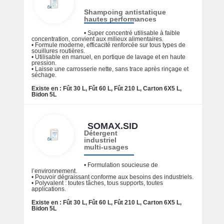
Shampoing antistatique
hautes performances
• Super concentré utilisable à faible
concentration, convient aux milieux alimentaires.
• Formule moderne, efficacité renforcée sur tous types de
souillures routières.
• Utilisable en manuel, en portique de lavage et en haute
pression.
• Laisse une carrosserie nette, sans trace après rinçage et
séchage.
Existe en : Fût 30 L, Fût 60 L, Fût 210 L, Carton 6X5 L,
Bidon 5L
SOMAX.SID
Détergent
industriel
multi-usages
• Formulation soucieuse de
l’environnement.
• Pouvoir dégraissant conforme aux besoins des industriels.
• Polyvalent : toutes tâches, tous supports, toutes
applications.
Existe en : Fût 30 L, Fût 60 L, Fût 210 L, Carton 6X5 L,
Bidon 5L