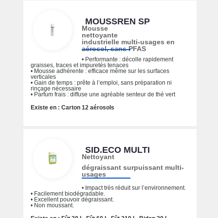
MOUSSREN SP
Mousse
nettoyante
industrielle multi-usages en
aérosol, sans PFAS
• Performante : décolle rapidement
graisses, traces et impuretés tenaces
• Mousse adhérente : efficace même sur les surfaces
verticales
• Gain de temps : prête à l’emploi, sans préparation ni
rinçage nécessaire
• Parfum frais : diffuse une agréable senteur de thé vert
Existe en : Carton 12 aérosols
SID.ECO MULTI
Nettoyant
dégraissant surpuissant multi-
usages
• Impact très réduit sur l’environnement.
• Facilement biodégradable.
• Excellent pouvoir dégraissant.
• Non moussant.