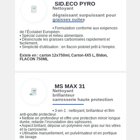
SID.ECO PYRO
Nettoyant
dégraissant surpuissant pour
graisses cuites
• Formulation conforme aux exigences
de l’Écolabel Européen.
• Spécial cuisine et milieu alimentaire.
• Désincruste les graisses carbonisées rapidement et
facilement.
• Simplicité d'utilisation : en flacon pistolet prêt à l'emploi.
Existe en : carton 12x750ml, Carton 4X5 L, Bidon,
FLACON 750ML
MS MAX 31
Nettoyant
brillanteur
carrosserie haute protection
• 3-en-1 : nettoyant, brillanteur et film
anti-goutte protecteur.
• Nettoie en profondeur et offre une protection miroir longue
durée, retarde l’incrustation des salissures.
• Aspect brillant, dépose un polymère non gras sur les vitres
et la carrosserie.
• Utilisable manuellement, en pulvérisateur et en portique
de lavage.