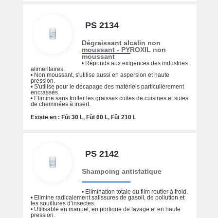
PS 2134
Dégraissant alcalin non
moussant - PYROXIL non
moussant
• Réponds aux exigences des industries
alimentaires.
• Non moussant, s'utilise aussi en aspersion et haute
pression.
• S'utilise pour le décapage des matériels particulièrement
encrassés.
• Elimine sans frotter les graisses cuites de cuisines et suies
de cheminées à insert.
Existe en : Fût 30 L, Fût 60 L, Fût 210 L
PS 2142
Shampoing antistatique
• Elimination totale du film routier à froid.
• Elimine radicalement salissures de gasoil, de pollution et
les souillures d’insectes.
• Utilisable en manuel, en portique de lavage et en haute
pression.