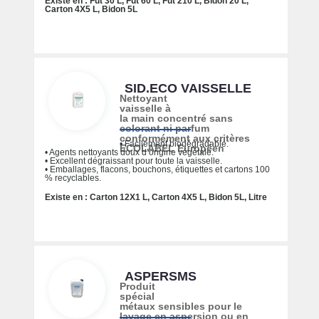
Existe en : Fût 30 L, Fût 60 L, Fût 210 L, Bidon 20 L,
Carton 4X5 L, Bidon 5L
SID.ECO VAISSELLE
Nettoyant
vaisselle à
la main concentré sans
colorant ni parfum
conformément aux critères
• Facilement biodégradable.
ECOLABEL Européen
• Agents nettoyants doux d’origine végétale.
• Excellent dégraissant pour toute la vaisselle.
• Emballages, flacons, bouchons, étiquettes et cartons 100
% recyclables.
Existe en : Carton 12X1 L, Carton 4X5 L, Bidon 5L, Litre
ASPERSMS
Produit
spécial
métaux sensibles pour le
lavage en aspersion ou en