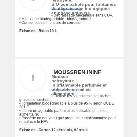
nettoyant
BIO-compatible pour fontaines
de dégraissage biologiques
en phase aqueuse.
• Dégraissage mécanique sans COV.
• Mieux que biodégradable : biodégradant !
• Contient des inhibiteurs de corrosion.
Existe en : Bidon 19 L
MOUSSREN ININF
Mousse
nettoyante
ininflammable parfumée et
utilisable en milieu
alimentaire.
• Elimine les salissures et les taches
grasses et sèches.
• Formulation biodégradable à plus de 95 % selon OCDE
301 E.
• Libère un agréable parfum et est utilisable en milieu
alimentaire.
• Possède un nouveau gaz propulseur ininflammable pour
remplacer le HFA.
Existe en : Carton 12 aérosols, Aérosol