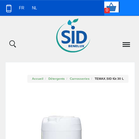
Panneau de gestion des cookies
FR
NL
0
Accueil
Détergents
Carrosseries
TEMAX.SID fût 30 L