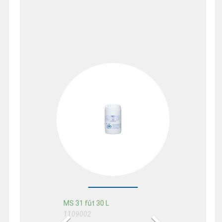
Previous
Next
MS 31 fût 30 L
1109002