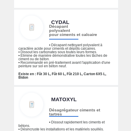
CYDAL
Décapant
polyvalent
pour ciments et calcaire
• Décapant nettoyant polyvalent à
caractère acide pour ciments et dépôts calcaires.
• Dissout les carbonates sous toutes leurs formes.
• Elimine de manière démonstrative toutes les tâches de
ciment ou de béton.
• Recommandé en pré-traitement avant l'application d'une
peinture sur sol en béton neuf.
Existe en : Fût 30 L, Fût 60 L, Fût 210 L, Carton 6X5 L,
Bidon
MATOXYL
Désagrégateur ciments et
tartres
• Dissout rapidement les ciments et
bétons.
• Désincruste les installations et les matériels souillés.