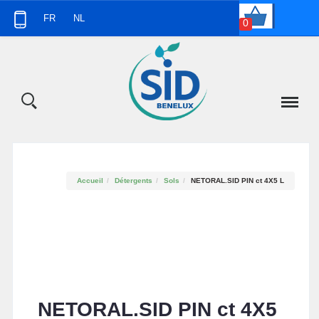
Panneau de gestion des cookies
FR
NL
0
Accueil
Détergents
Sols
NETORAL.SID PIN ct 4X5 L
NETORAL.SID PIN ct 4X5